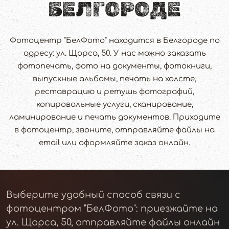
БЕЛГОРОДЕ
Фотоцентр "БелФото" находится в Белгороде по
адресу: ул. Щорса, 50. У нас можно заказать
фотопечать, фото на документы, фотокниги,
выпускные альбомы, печать на холсте,
реставрацию и ретушь фотографий,
копировальные услуги, сканирование,
ламинирование и печать документов. Приходите
в фотоцентр, звоните, отправляйте файлы на
email или оформляйте заказ онлайн.
Выберите удобный способ связи с
фотоцентром "БелФото": приезжайте на
ул. Щорса, 50, отправляйте файлы онлайн