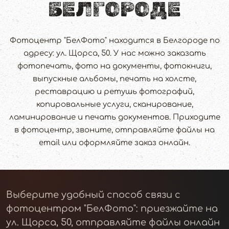
БЕЛГОРОДЕ
Фотоцентр "БелФото" находится в Белгороде по
адресу: ул. Щорса, 50. У нас можно заказать
фотопечать, фото на документы, фотокниги,
выпускные альбомы, печать на холсте,
реставрацию и ретушь фотографий,
копировальные услуги, сканирование,
ламинирование и печать документов. Приходите
в фотоцентр, звоните, отправляйте файлы на
email или оформляйте заказ онлайн.
Выберите удобный способ связи с
фотоцентром "БелФото": приезжайте на
ул. Щорса, 50, отправляйте файлы онлайн