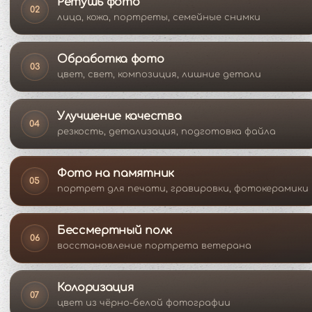
Ретушь фото
02
лица, кожа, портреты, семейные снимки
Обработка фото
03
цвет, свет, композиция, лишние детали
Улучшение качества
04
резкость, детализация, подготовка файла
Фото на памятник
05
портрет для печати, гравировки, фотокерамики
Бессмертный полк
06
восстановление портрета ветерана
Колоризация
07
цвет из чёрно-белой фотографии