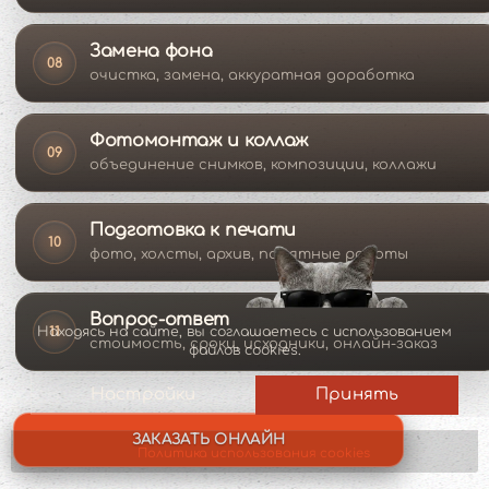
Замена фона
08
очистка, замена, аккуратная доработка
Фотомонтаж и коллаж
09
объединение снимков, композиции, коллажи
Подготовка к печати
10
фото, холсты, архив, памятные работы
Вопрос-ответ
11
MOD_JBCOOKIES_LANG_HEADER_DEFAULT
Находясь на сайте, вы соглашаетесь с использованием
стоимость, сроки, исходники, онлайн-заказ
файлов cookies.
Настройки
Принять
ЗАКАЗАТЬ ОНЛАЙН
Политика использования cookies