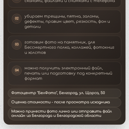
сканами, файлами и снимками с телефона
убираем трещины, пятна, заломы,
02
дефекты, правим цвет, резкость, фон и
детали
готовим фото на памятник, для
03
Бессмертного полка, коллажей, фотокниг
и холстов
можно получить электронный файл,
04
печать или подготовку под конкретный
формат
Фотоцентр "БелФото", Белгород, ул. Щорса, 50
Оценка стоимости - после просмотра исходника
Можно принести фото лично или отправить файл
онлайн из Белгорода и Белгородской области