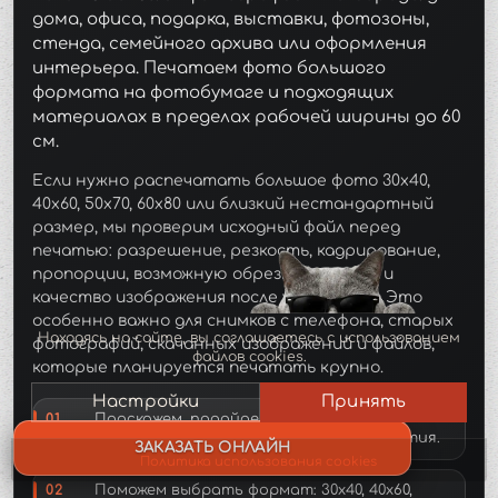
дома, офиса, подарка, выставки, фотозоны,
стенда, семейного архива или оформления
интерьера. Печатаем фото большого
формата на фотобумаге и подходящих
материалах в пределах рабочей ширины до 60
см.
Если нужно распечатать большое фото 30x40,
40x60, 50x70, 60x80 или близкий нестандартный
размер, мы проверим исходный файл перед
печатью: разрешение, резкость, кадрирование,
пропорции, возможную обрезку по краям и
качество изображения после увеличения. Это
особенно важно для снимков с телефона, старых
MOD_JBCOOKIES_LANG_HEADER_DEFAULT
Находясь на сайте, вы соглашаетесь с использованием
фотографий, скачанных изображений и файлов,
файлов cookies.
которые планируется печатать крупно.
Настройки
Принять
01
Подскажем, подойдет ли фото для
крупного размера без сильного размытия.
ЗАКАЗАТЬ ОНЛАЙН
Политика использования cookies
02
Поможем выбрать формат: 30x40, 40x60,