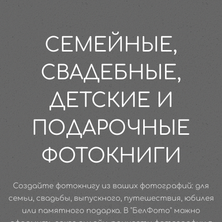
СЕМЕЙНЫЕ,
СВАДЕБНЫЕ,
ДЕТСКИЕ И
ПОДАРОЧНЫЕ
ФОТОКНИГИ
Создайте фотокнигу из ваших фотографий: для
семьи, свадьбы, выпускного, путешествия, юбилея
или памятного подарка. В "БелФото" можно