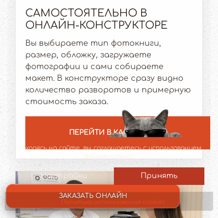
САМОСТОЯТЕЛЬНО В
ОНЛАЙН-КОНСТРУКТОРЕ
Вы выбираете тип фотокниги,
размер, обложку, загружаете
фотографии и сами собираете
макет. В конструкторе сразу видно
количество разворотов и примерную
стоимость заказа.
ПЕРЕЙТИ В КАЛЬКУЛЯТОР
MOD_JBCOOKIES_LANG_HEADER_DEFAULT
Находясь на сайте, вы соглашаетесь с использованием
файлов cookies.
Настройки
Принять
ЗАКАЗАТЬ ОНЛАЙН
Политика использования cookies