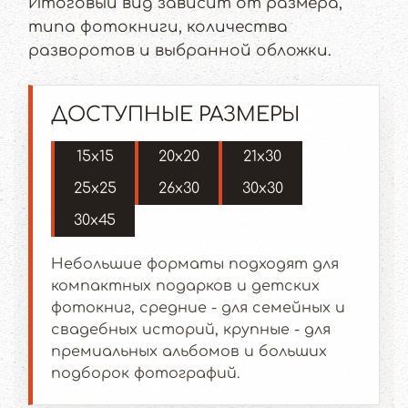
Итоговый вид зависит от размера,
типа фотокниги, количества
разворотов и выбранной обложки.
ДОСТУПНЫЕ РАЗМЕРЫ
15x15
20x20
21x30
25x25
26x30
30x30
30x45
Небольшие форматы подходят для
компактных подарков и детских
фотокниг, средние - для семейных и
свадебных историй, крупные - для
премиальных альбомов и больших
подборок фотографий.